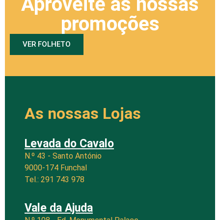
Aproveite as nossas
promoções
VER FOLHETO
As nossas Lojas
Levada do Cavalo
N.º 43 - Santo António
9000-174 Funchal
Tel.: 291 743 978
Vale da Ajuda